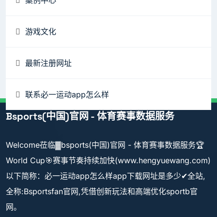
案例中心
游戏文化
最新注册网址
联系必一运动app怎么样
Bsports(中国)官网 - 体育赛事数据服务
Welcome莅临▓bsports(中国)官网 - 体育赛事数据服务🏆
World Cup🎯赛事节奏持续加快(www.hengyuewang.com)
以下简称：必一运动app怎么样app下载网址是多少✔全站,
全称:Bsportsfan官网,凭借创新玩法和高端优化sportb官
网。