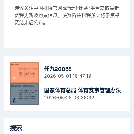
建议关注中国排协官网或“看个比赛”平台获取最新
赛程更新及购票信息。决赛阶段日程预计将于资格
赛结束后公布。
任九20068
2026-05-01 16:47:19
国家体育总局 体育赛事管理办法
2026-05-28 08:36:32
搜索