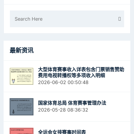
最新资讯
大型体育赛事收入详表包含门票销售赞助
费用电视转播权等多项收入明细
2026-06-02 00:50:48
国家体育总局 体育赛事管理办法
2026-05-28 08:36:32
全运会女排赛事时间表